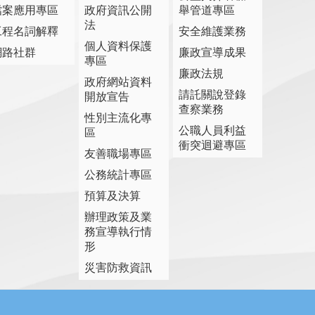
檔案應用專區
政府資訊公開
舉管道專區
法
工程名詞解釋
安全維護業務
個人資料保護
網路社群
廉政宣導成果
專區
廉政法規
政府網站資料
請託關說登錄
開放宣告
查察業務
性別主流化專
公職人員利益
區
衝突迴避專區
友善職場專區
公務統計專區
預算及決算
辦理政策及業
務宣導執行情
形
災害防救資訊