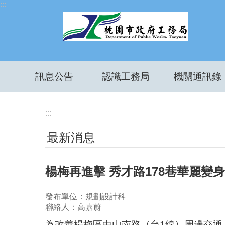
:::
跳到主要內容區塊
訊息公告
認識工務局
機關通訊錄
:::
最新消息
楊梅再進擊 秀才路178巷華麗變
發布單位：規劃設計科
聯絡人：高嘉蔚
為改善楊梅區中山南路（台1線）周邊交通