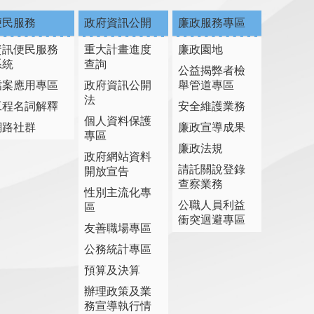
便民服務
政府資訊公開
廉政服務專區
資訊便民服務
重大計畫進度
廉政園地
系統
查詢
公益揭弊者檢
檔案應用專區
政府資訊公開
舉管道專區
法
工程名詞解釋
安全維護業務
個人資料保護
網路社群
廉政宣導成果
專區
廉政法規
政府網站資料
請託關說登錄
開放宣告
查察業務
性別主流化專
公職人員利益
區
衝突迴避專區
友善職場專區
公務統計專區
預算及決算
辦理政策及業
務宣導執行情