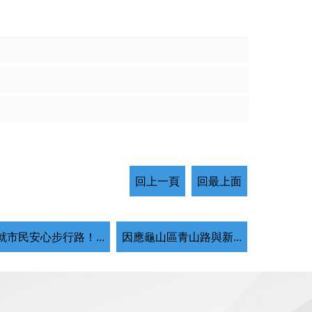
回上一頁
回最上面
就市民安心步行路！...
因應龜山區青山路與新...