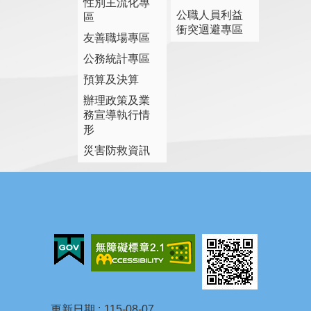
性別主流化專
公職人員利益
區
衝突迴避專區
友善職場專區
公務統計專區
預算及決算
辦理政策及業
務宣導執行情
形
災害防救資訊
更新日期
115-08-07