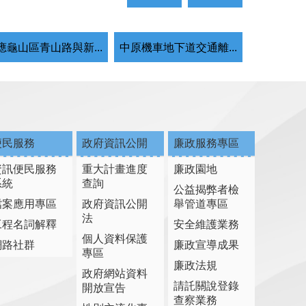
應龜山區青山路與新...
中原機車地下道交通離...
便民服務
政府資訊公開
廉政服務專區
資訊便民服務
重大計畫進度
廉政園地
系統
查詢
公益揭弊者檢
檔案應用專區
政府資訊公開
舉管道專區
法
工程名詞解釋
安全維護業務
個人資料保護
網路社群
廉政宣導成果
專區
廉政法規
政府網站資料
請託關說登錄
開放宣告
查察業務