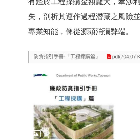
有鑑於工程採購金額龐大，牽涉
失，剖析其運作過程潛藏之風險並
專業知能，俾從源頭消彌弊端。
防貪指引手冊-「工程採購篇」
pdf(704.07 