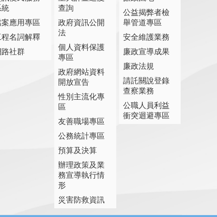
系統
查詢
公益揭弊者檢
檔案應用專區
政府資訊公開
舉管道專區
法
工程名詞解釋
安全維護業務
個人資料保護
網路社群
廉政宣導成果
專區
廉政法規
政府網站資料
請託關說登錄
開放宣告
查察業務
性別主流化專
公職人員利益
區
衝突迴避專區
友善職場專區
公務統計專區
預算及決算
辦理政策及業
務宣導執行情
形
災害防救資訊