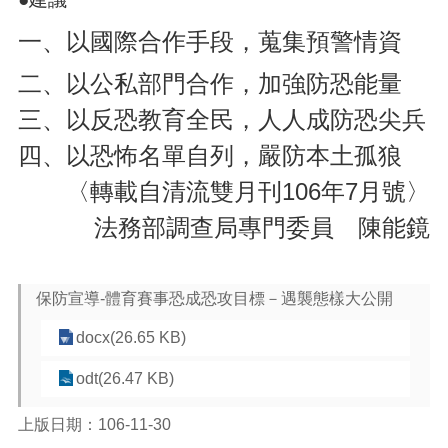
一、以國際合作手段，蒐集預警情資
二、以公私部門合作，加強防恐能量
三、以反恐教育全民，人人成防恐尖兵
四、以恐怖名單自列，嚴防本土孤狼
〈轉載自清流雙月刊
106年7月號
〉
法務部調查局專門委員 陳能鏡
保防宣導-體育賽事恐成恐攻目標－遇襲態樣大公開
docx(26.65 KB)
odt(26.47 KB)
上版日期：106-11-30