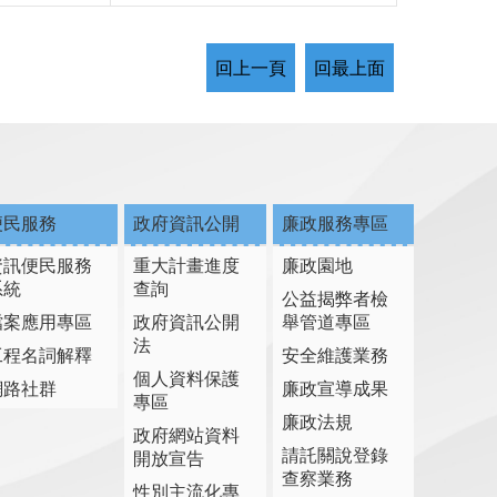
回上一頁
回最上面
便民服務
政府資訊公開
廉政服務專區
資訊便民服務
重大計畫進度
廉政園地
系統
查詢
公益揭弊者檢
檔案應用專區
政府資訊公開
舉管道專區
法
工程名詞解釋
安全維護業務
個人資料保護
網路社群
廉政宣導成果
專區
廉政法規
政府網站資料
請託關說登錄
開放宣告
查察業務
性別主流化專