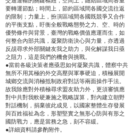
交通運輸的關鍵樞紐，空間上，鏈結區域間各重
要轉運節點；時間上，節約區域間各國交流往返
的限制；力量上，扮演區域間各國既競爭又合作
的平衡支點，盱衡全般戰略態勢之力、空、時的
優勢條件與背景，臺灣的戰略價值應運而生，如
何整合內部共識，凝聚防衛決心與力量，亦透過
反覘尋求外部關鍵友我之助力，與化解謀我日亟
之阻力，這是我們的機會與挑戰。
●當前各級決策者應亟思如何凝聚共識，體察中共
無所不用其極的外交高壓與軍事硬迫，積極展開
城鄉交流與消極抵制政府對話等兩面操作手法。
故我除應對外積極尋求盟友助力外，更須審慎應
對中共對我軟硬兼施之戰略謀算，對內建立朝野
對話機制，捐棄彼此成見，以國家整體生存發展
與百姓福祉為念，形塑堅實之無形心防與有形之
國防戰力，應是當務之急，刻不容緩。
●詳細資料請參酌附件。