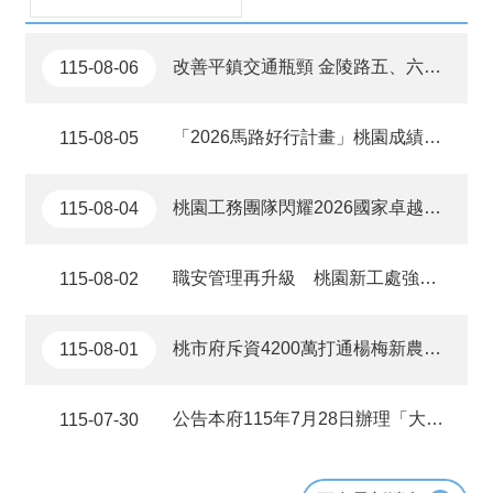
改善平鎮交通瓶頸 金陵路五、六段替代道路開工 打造便捷路網
115-08-06
「2026馬路好行計畫」桃園成績亮眼！勇奪10大獎
115-08-05
桃園工務團隊閃耀2026國家卓越建設獎 8項工程分別榮獲卓越、金質及優質獎
115-08-04
職安管理再升級 桃園新工處強化教育訓練落實工地安全
115-08-02
桃市府斥資4200萬打通楊梅新農街，翻轉楊明國小千人通學環境
115-08-01
公告本府115年7月28日辦理「大園區田溪路(華興路二段至聖德北路) 道路拓寬工程」用地取得第3場公聽會會議紀錄
115-07-30