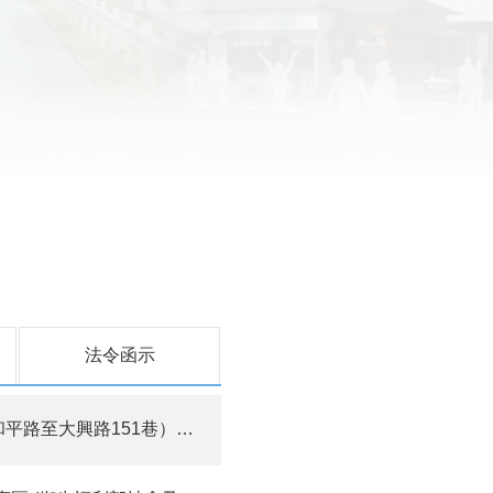
法令函示
新闢工程(都內段) 」用地取得第2場公聽會