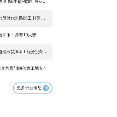
(衛生福利部社會及家庭署)
替代道路開工 打造便捷路網
績亮眼！勇奪10大獎
項工程分別榮獲卓越、金質及優質獎
強化教育訓練落實工地安全
更多最新消息