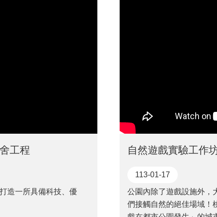
舍工程
113-01-17
打造一所具備科技、優
公園內除了遊戲設施外，
們接觸自然的絕佳場域！
戲在都市公園發生」的城