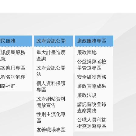
便民服務
政府資訊公開
廉政服務專區
資訊便民服務
重大計畫進度
廉政園地
系統
查詢
公益揭弊者檢
檔案應用專區
政府資訊公開
舉管道專區
法
工程名詞解釋
安全維護業務
個人資料保護
網路社群
廉政宣導成果
專區
廉政法規
政府網站資料
請託關說登錄
開放宣告
查察業務
性別主流化專
公職人員利益
區
衝突迴避專區
友善職場專區