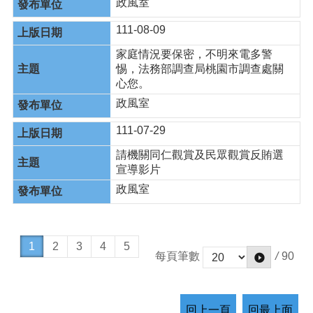
政風室
111-08-09
家庭情況要保密，不明來電多警
惕，法務部調查局桃園市調查處關
心您。
政風室
111-07-29
請機關同仁觀賞及民眾觀賞反賄選
宣導影片
政風室
1
2
3
4
5
/
90
每頁筆數
回上一頁
回最上面